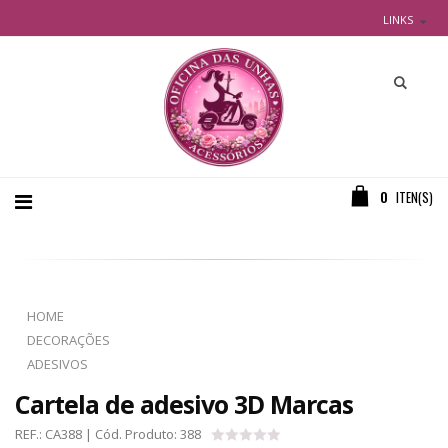
LINKS
0
ITEN(S)
HOME
DECORAÇÕES
ADESIVOS
Cartela de adesivo 3D Marcas
REF.:
CA388
| Cód. Produto:
388