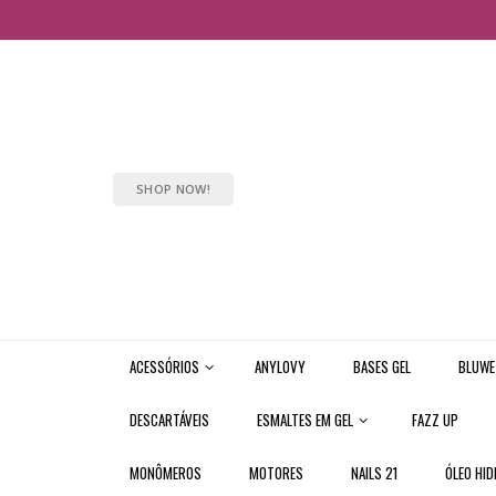
SHOP NOW!
ACESSÓRIOS
ANYLOVY
BASES GEL
BLUWE
DESCARTÁVEIS
ESMALTES EM GEL
FAZZ UP
MONÔMEROS
MOTORES
NAILS 21
ÓLEO HID