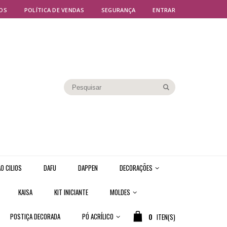
OS
POLÍTICA DE VENDAS
SEGURANÇA
ENTRAR
O CILIOS
DAFU
DAPPEN
DECORAÇÕES
KAISA
KIT INICIANTE
MOLDES
POSTIÇA DECORADA
PÓ ACRÍLICO
0
ITEN(S)