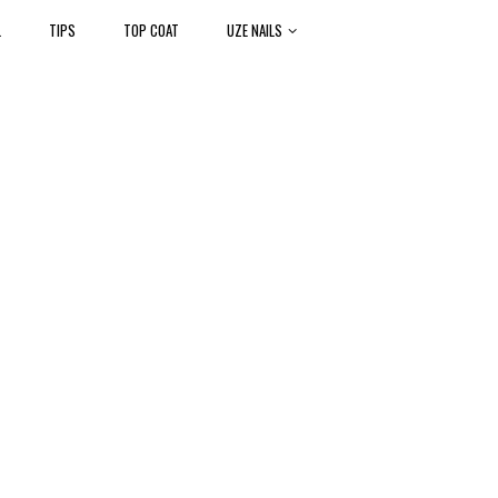
L
TIPS
TOP COAT
UZE NAILS