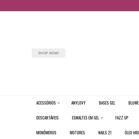
SHOP NOW!
ACESSÓRIOS
ANYLOVY
BASES GEL
BLUWE
DESCARTÁVEIS
ESMALTES EM GEL
FAZZ UP
MONÔMEROS
MOTORES
NAILS 21
ÓLEO HID