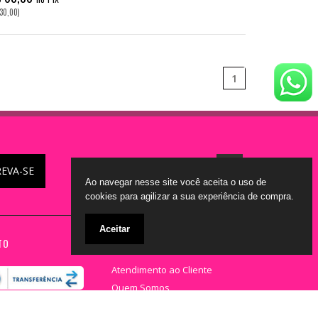
30,00)
1
REVA-SE
Ao navegar nesse site você aceita o uso de
cookies para agilizar a sua experiência de compra.
Aceitar
TO
ATENDIMENTO
Atendimento ao Cliente
Quem Somos
Termos de Venda