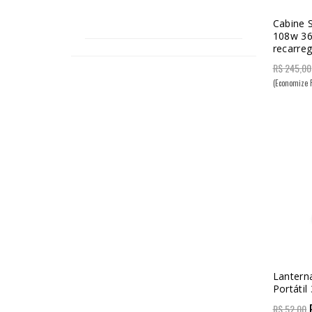
Cabine S
108w 36
recarreg
R$ 245,00
(Economize 
Lantern
Portáti
R$ 52,00