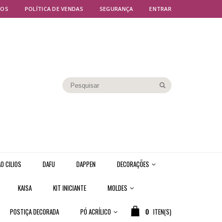
MOS
POLÍTICA DE VENDAS
SEGURANÇA
ENTRAR
O CILIOS
DAFU
DAPPEN
DECORAÇÕES
KAISA
KIT INICIANTE
MOLDES
POSTIÇA DECORADA
PÓ ACRÍLICO
0
ITEN(S)