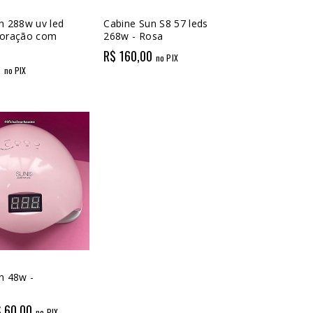
n 288w uv led
Cabine Sun S8 57 leds
coração com
268w - Rosa
R$ 160,00
no PIX
0
no PIX
n 48w -
 60,00
no PIX