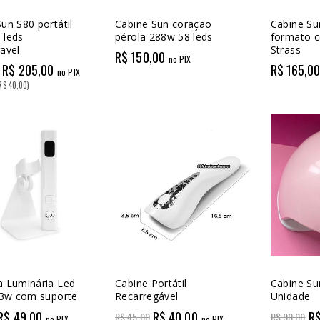
un S80 portátil
Cabine Sun coração
Cabine Su
 leds
pérola 288w 58 leds
formato 
avel
Strass
R$ 150,00
no PIX
R$ 205,00
R$ 165,0
no PIX
R$ 40,00)
a Luminária Led
Cabine Portátil
Cabine Su
l 3w com suporte
Recarregável
Unidade
R$ 49,00
R$ 40,00
R$
R$ 45,00
R$ 90,00
no PIX
no PIX