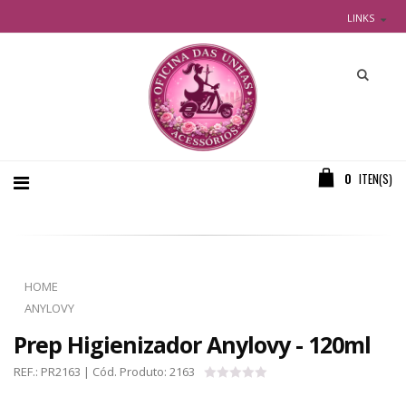
LINKS
0
ITEN(S)
HOME
ANYLOVY
Prep Higienizador Anylovy - 120ml
REF.:
PR2163
| Cód. Produto:
2163