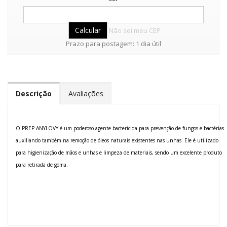
Não sei meu CEP
Prazo para postagem: 1 dia útil
Descrição
Avaliações
O PREP ANYLOVY é um poderoso agente bactericida para prevenção de fungos e bactérias
auxiliando também na remoção de óleos naturais existentes nas unhas. Ele é utilizado
para higienização de mãos e unhas e limpeza de materiais, sendo um excelente produto
para retirada de goma.