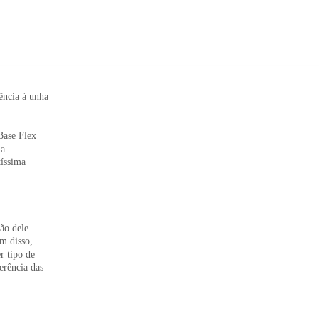
ência à unha
Base Flex
ma
tíssima
ão dele
m disso,
r tipo de
erência das