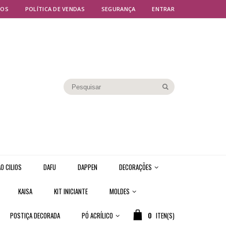
MOS
POLÍTICA DE VENDAS
SEGURANÇA
ENTRAR
O CILIOS
DAFU
DAPPEN
DECORAÇÕES
KAISA
KIT INICIANTE
MOLDES
POSTIÇA DECORADA
PÓ ACRÍLICO
0
ITEN(S)