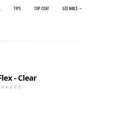
L
TIPS
TOP COAT
UZE NAILS
lex - Clear