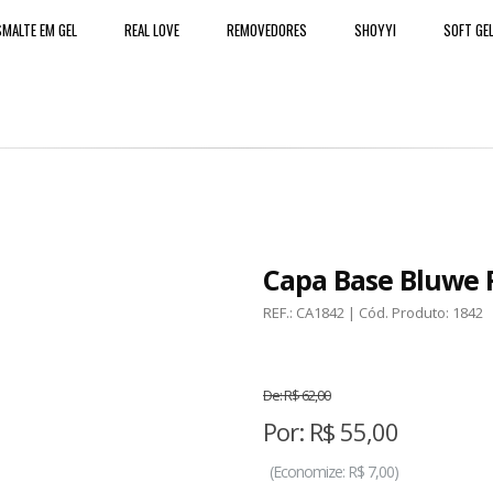
MALTE EM GEL
REAL LOVE
REMOVEDORES
SHOYYI
SOFT GE
Capa Base Bluwe F
REF.:
CA1842
| Cód. Produto:
1842
De:
R$ 62,00
Por:
R$
55,00
(
Economize:
R$ 7,00)