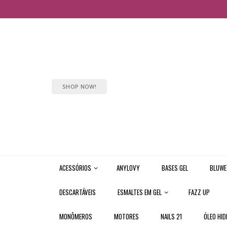
SHOP NOW!
ACESSÓRIOS
ANYLOVY
BASES GEL
BLUWE
DESCARTÁVEIS
ESMALTES EM GEL
FAZZ UP
MONÔMEROS
MOTORES
NAILS 21
ÓLEO HID