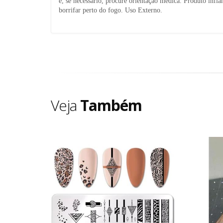
e, se necessário, procure orientação médica. Produto infl
borrifar perto do fogo. Uso Externo.
Veja
Também