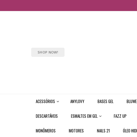
SHOP NOW!
ACESSÓRIOS
ANYLOVY
BASES GEL
BLUWE
DESCARTÁVEIS
ESMALTES EM GEL
FAZZ UP
MONÔMEROS
MOTORES
NAILS 21
ÓLEO HID