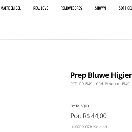
MALTE EM GEL
REAL LOVE
REMOVEDORES
SHOYYI
SOFT GE
Prep Bluwe Higie
REF.:
PR1549
| Cód. Produto:
1549
De:
R$ 50,00
Por:
R$
44,00
(
Economize:
R$ 6,00)