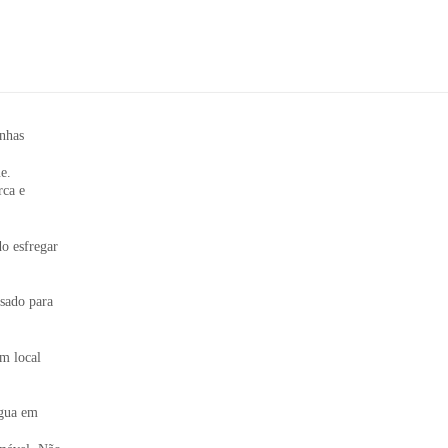
nhas
e.
rca e
 esfregar
sado para
m local
água em