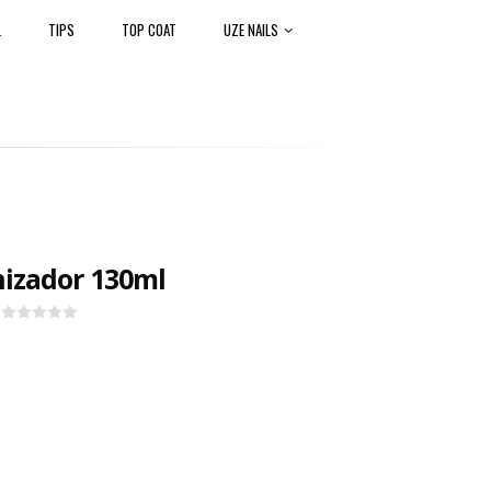
L
TIPS
TOP COAT
UZE NAILS
nizador 130ml