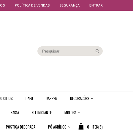
MOS
POLÍTICA DE VENDAS
SEGURANÇA
ENTRAR
O CILIOS
DAFU
DAPPEN
DECORAÇÕES
KAISA
KIT INICIANTE
MOLDES
POSTIÇA DECORADA
PÓ ACRÍLICO
0
ITEN(S)