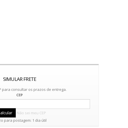
SIMULAR FRETE
 para consultar os prazos de entrega.
CEP
Não sei meu CEP
o para postagem: 1 dia útil